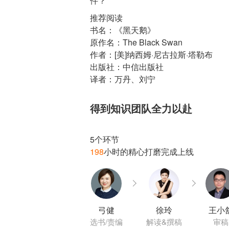
推荐阅读
书名：《黑天鹅》
原作名：The Black Swan
作者：[美]纳西姆·尼古拉斯·塔勒布
出版社：中信出版社
译者：万丹、刘宁
得到知识团队全力以赴
198
弓健
徐玲
王小
选书/责编
解读&撰稿
审稿