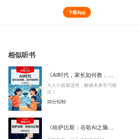
下载App
相似听书
《AI时代，家长如何教，孩子如何学》| 和渊解读
大人小孩都适用，解锁未来学习模
式！
32分52秒
《哈萨比斯：谷歌AI之脑》| 陈章鱼解读