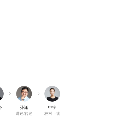
舒
孙潇
申宇
讲述/转述
校对上线