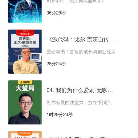
AI寒冬中，他为何敢赌AGI？
36分28秒
《源代码：比尔·盖茨自传》 | 吴晨解读
重磅新书！首富的成长与创业经历
28分24秒
04. 我们为什么爱刷“无聊新闻”？
将你有限的注意力，放在“附近”。
1时29分23秒