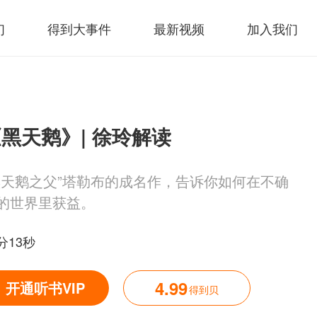
们
得到大事件
最新视频
加入我们
黑天鹅》| 徐玲解读
黑天鹅之父”塔勒布的成名作，告诉你如何在不确
的世界里获益。
分13秒
4.99
开通听书VIP
得到贝