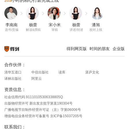
203
李南南
杨蕾
宋小米
杨蕾
潘旭
选书/责编
解读&撰稿
审稿
讲述/转述
校对上线
得到网页版
时间的朋友
企业版
知识就在得到
合作伙伴：
清华五道口
中信出版社
读库
湛庐文化
译林出版社
阿里云
资质信息：
社会信用代码 91110105306338805Q
出版物经营许可 新出发京批字第直190304号
广播电视节目制作经营许可证 （京）字第06006号
增值电信业务经营许可备案号 京ICP备15037205号
联系我们：