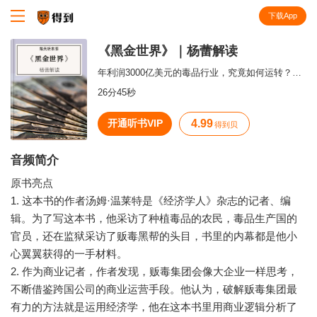
下载App
知识就在得到
《黑金世界》｜杨蕾解读
年利润3000亿美元的毒品行业，究竟如何运转？又该如何破解？
26分45秒
开通听书VIP
4.99
得到贝
音频简介
原书亮点
1. 这本书的作者汤姆·温莱特是《经济学人》杂志的记者、编
辑。为了写这本书，他采访了种植毒品的农民，毒品生产国的
官员，还在监狱采访了贩毒黑帮的头目，书里的内幕都是他小
心翼翼获得的一手材料。
2. 作为商业记者，作者发现，贩毒集团会像大企业一样思考，
不断借鉴跨国公司的商业运营手段。他认为，破解贩毒集团最
有力的方法就是运用经济学，他在这本书里用商业逻辑分析了