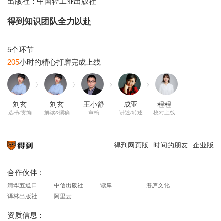
出版社：中国轻工业出版社
得到知识团队全力以赴
205
刘玄
刘玄
王小舒
成亚
程程
选书/责编
解读&撰稿
审稿
讲述/转述
校对上线
得到网页版
时间的朋友
企业版
知识就在得到
合作伙伴：
清华五道口
中信出版社
读库
湛庐文化
译林出版社
阿里云
资质信息：