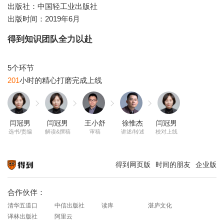
出版社：中国轻工业出版社
出版时间：2019年6月
得到知识团队全力以赴
201
闫冠男
闫冠男
王小舒
徐惟杰
闫冠男
选书/责编
解读&撰稿
审稿
讲述/转述
校对上线
得到网页版
时间的朋友
企业版
知识就在得到
合作伙伴：
清华五道口
中信出版社
读库
湛庐文化
译林出版社
阿里云