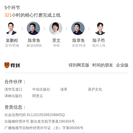
321
裴鹏程
陈章鱼
景文
陈章鱼
陈子昂
选书/责编
解读&撰稿
审稿
讲述/转述
校对上线
得到网页版
时间的朋友
企业版
知识就在得到
合作伙伴：
清华五道口
中信出版社
读库
湛庐文化
译林出版社
阿里云
资质信息：
社会信用代码 91110105306338805Q
出版物经营许可 新出发京批字第直190304号
广播电视节目制作经营许可证 （京）字第06006号