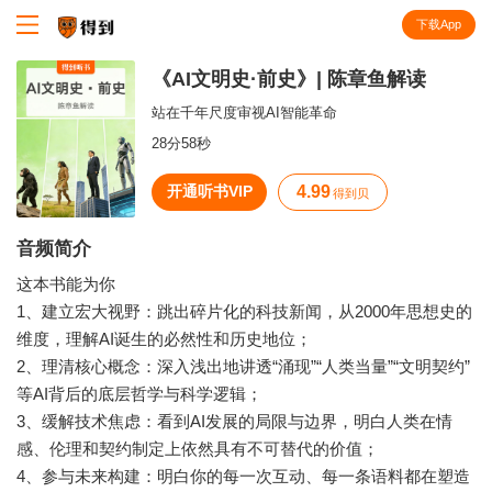
下载App
知识就在得到
《AI文明史·前史》| 陈章鱼解读
站在千年尺度审视AI智能革命
28分58秒
开通听书VIP
4.99
得到贝
音频简介
这本书能为你
1、建立宏大视野：跳出碎片化的科技新闻，从2000年思想史的
维度，理解AI诞生的必然性和历史地位；
2、理清核心概念：深入浅出地讲透“涌现”“人类当量”“文明契约”
等AI背后的底层哲学与科学逻辑；
3、缓解技术焦虑：看到AI发展的局限与边界，明白人类在情
感、伦理和契约制定上依然具有不可替代的价值；
4、参与未来构建：明白你的每一次互动、每一条语料都在塑造