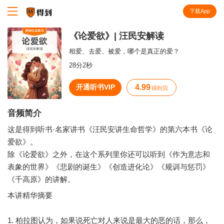
下载App
知识就在得到
《论爱欲》| 汪民安解读
相爱、去爱、被爱，哪个是真正的爱？
28分2秒
开通听书VIP
4.99
得到贝
音频简介
这是得到听书·名家讲书《汪民安讲生命哲学》的第六本书《论
爱欲》。
除《论爱欲》之外，在这个系列里你还可以听到《作为意志和
表象的世界》《悲剧的诞生》《创造进化论》《规训与惩罚》
本讲精华摘要
1. 柏拉图认为，如果说死亡对人来说是最大的恶的话，那么，