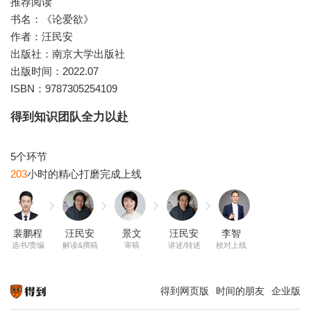
推荐阅读
书名：《论爱欲》
作者：汪民安
出版社：南京大学出版社
出版时间：2022.07
ISBN：9787305254109
得到知识团队全力以赴
203
裴鹏程
汪民安
景文
汪民安
李智
选书/责编
解读&撰稿
审稿
讲述/转述
校对上线
得到网页版
时间的朋友
企业版
知识就在得到