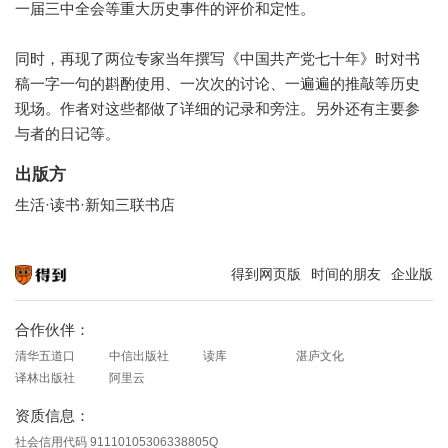
一届三中全会等重大历史事件的评价和定性。
同时，再现了两位专家当年撰写《中国共产党七十年》时对书
稿一字一句的斟酌使用、一次次的讨论、一遍遍的推敲等历史
现场。作者对这些都做了详细的记录和旁注。另外还有主要参
与者的日记等。
出版方
生活·读书·新知三联书店
得到网页版
时间的朋友
企业版
知识就在得到
合作伙伴：
清华五道口
中信出版社
读库
湛庐文化
译林出版社
阿里云
资质信息：
社会信用代码 91110105306338805Q