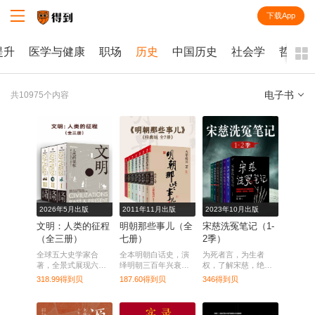
下载App
知识就在得到
提升
医学与健康
职场
历史
中国历史
社会学
哲学
电子书
共10975个内容
全部
课程
每天听本书
电子书
2026年5月出版
2011年11月出版
2023年10月出版
文明：人类的征程
明朝那些事儿（全
宋慈洗冤笔记（1-
（全三册）
七册）
2季）
全球五大史学家合
全本明朝白话史，演
为死者言，为生者
著，全景式展现六大
绎明朝三百年兴衰风
权，了解宋慈，绝大
洲文明互动与历史转
云。
多数人都读这本。
318.99得到贝
187.60得到贝
346得到贝
折点。