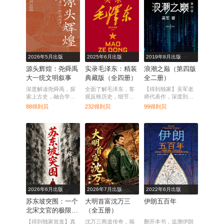
2026年5月出版
2025年6月出版
2019年8月出版
源头辉煌：尧舜禹
实录毛泽东：精装
浪潮之巅（第四版
大一统文明叙事
典藏版（全四册）
全二册）
深度解读尧舜禹，探
全面了解毛泽东，客
【得到独家】吴军老
索上古史，融合学术
观反映历史，细节还
师代表作，深度剖析
与传播，呈现文化精
原真实。
信息产业，掌握下一
88得到贝
232得到贝
99得到贝
品之作。
个黄金十年。
2026年6月出版
2026年7月出版
2022年6月出版
苏东坡突围：一个
大明首富沈万三
伊朗五百年
北宋文官的极限生
（全五册）
存
【得到独家首发】真
沈万三商道传奇，揭
翻开本书，追溯伊朗