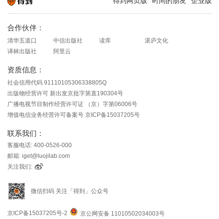
得到网页版
时间的朋友
企业版
知识就在得到
合作伙伴：
清华五道口
中信出版社
读库
湛庐文化
译林出版社
阿里云
资质信息：
社会信用代码 91110105306338805Q
出版物经营许可 新出发京批字第直190304号
广播电视节目制作经营许可证 （京）字第06006号
增值电信业务经营许可备案号 京ICP备15037205号
联系我们：
客服电话: 400-0526-000
邮箱: iget@luojilab.com
关注我们:
微信扫码 关注「得到」公众号
京ICP备15037205号-2
京公网安备 11010502034003号