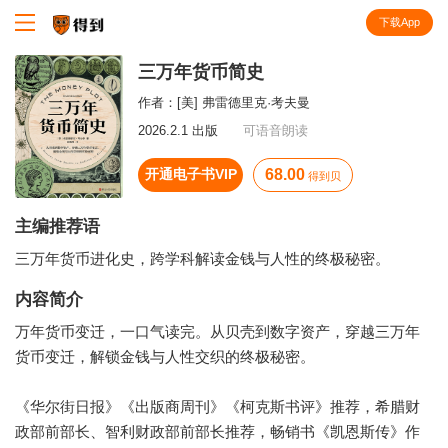
下载App
知识就在得到
三万年货币简史
作者：
[美] 弗雷德里克·考夫曼
2026.2.1 出版
可语音朗读
开通电子书VIP
68.00
得到贝
主编推荐语
三万年货币进化史，跨学科解读金钱与人性的终极秘密。
内容简介
万年货币变迁，一口气读完。从贝壳到数字资产，穿越三万年
货币变迁，解锁金钱与人性交织的终极秘密。
《华尔街日报》《出版商周刊》《柯克斯书评》推荐，希腊财
政部前部长、智利财政部前部长推荐，畅销书《凯恩斯传》作