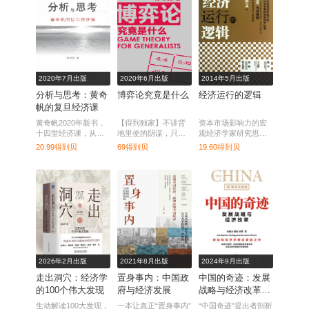
南。
2020年7月出版
2020年6月出版
2014年5月出版
分析与思考：黄奇
博弈论究竟是什么
经济运行的逻辑
帆的复旦经济课
黄奇帆2020年新书，
【得到独家】不讲背
资本市场影响力的宏
十四堂经济课，从资
地里使的阴谋，只讲
观经济学家研究思路
本市场、货币制度、
明面上用的策略。
大起底，中国经济的
20.99得到贝
69得到贝
19.60得到贝
房地产开发到对外开
另类分析框架。
放，解读中国经济，
厘清脉络，重大问题
都可以在这里获得新
知。
2026年2月出版
2021年8月出版
2024年9月出版
走出洞穴：经济学
置身事内：中国政
中国的奇迹：发展
的100个伟大发现
府与经济发展
战略与经济改革
（30周年纪念版）
生动解读100大发现，
一本让真正“置身事内”
“中国奇迹”提出者剖析