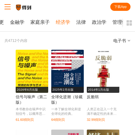
下载App
知识就在得到
更
金融学
家庭亲子
经济学
法律
政治学
管理学
电子书
共4712个内容
全部
课程
每天听本书
电子书
2026年6月出版
2025年2月出版
2014年1月出版
信号与噪声（第二
全球化逆潮（珍藏
反脆弱
版）
版）
本书教你在噪声中识
一本了解全球化和逆
人类正在迈入一个充
别信号，以概率思维
全球化的经典。
满不确定性的未来，
和谦逊严谨的态度看
在那里，现有的确定
61.60得到贝
64得到贝
32.99得到贝
清未来。
性理论必将崩解。而
这本书，无疑是那个
时代的终极生存指