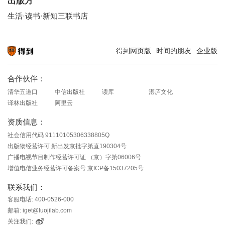
出版方
生活·读书·新知三联书店
得到网页版
时间的朋友
企业版
知识就在得到
合作伙伴：
清华五道口
中信出版社
读库
湛庐文化
译林出版社
阿里云
资质信息：
社会信用代码 91110105306338805Q
出版物经营许可 新出发京批字第直190304号
广播电视节目制作经营许可证 （京）字第06006号
增值电信业务经营许可备案号 京ICP备15037205号
联系我们：
客服电话: 400-0526-000
邮箱: iget@luojilab.com
关注我们: