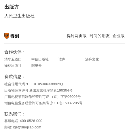
出版方
人民卫生出版社
得到网页版
时间的朋友
企业版
知识就在得到
合作伙伴：
清华五道口
中信出版社
读库
湛庐文化
译林出版社
阿里云
资质信息：
社会信用代码 91110105306338805Q
出版物经营许可 新出发京批字第直190304号
广播电视节目制作经营许可证 （京）字第06006号
增值电信业务经营许可备案号 京ICP备15037205号
联系我们：
客服电话: 400-0526-000
邮箱: iget@luojilab.com