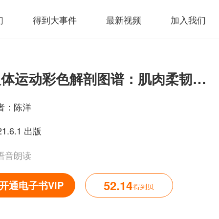
们
得到大事件
最新视频
加入我们
人体运动彩色解剖图谱：肌肉柔韧性训练
者：
陈洋
21.6.1 出版
语音朗读
52.14
开通电子书VIP
得到贝