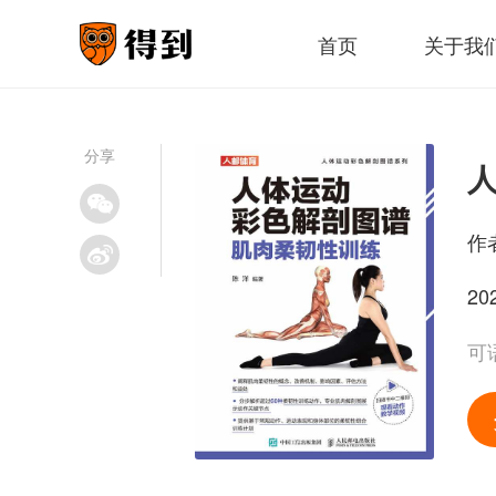
首页
关于我
分享
作
20
可