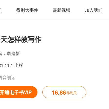
们
得到大事件
最新视频
加入我们
今天怎样教写作
者：
唐建新
21.11.1 出版
语音朗读
16.86
开通电子书VIP
得到贝