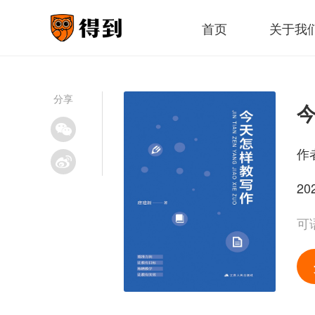
首页
关于我
分享
作
20
可