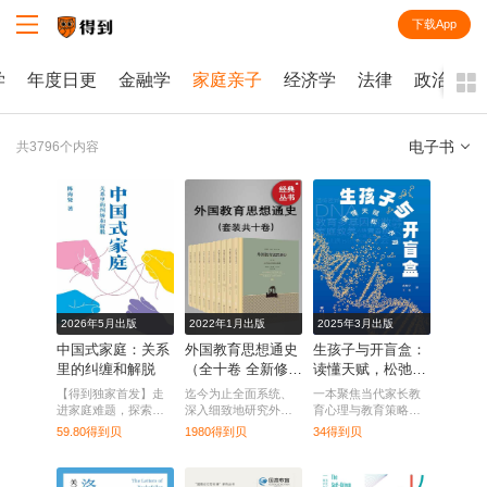
下载App
知识就在得到
学
年度日更
金融学
家庭亲子
经济学
法律
政治学
电子书
共3796个内容
全部
课程
每天听本书
电子书
2026年5月出版
2022年1月出版
2025年3月出版
中国式家庭：关系
外国教育思想通史
生孩子与开盲盒：
里的纠缠和解脱
（全十卷 全新修订
读懂天赋，松弛养
版）
育
【得到独家首发】走
迄今为止全面系统、
一本聚焦当代家长教
进家庭难题，探索中
深入细致地研究外国
育心理与教育策略的
国式家庭的纠缠与出
教育思想发展历史的
家庭教育类图书。
59.80得到贝
1980得到贝
34得到贝
路。
巨型学术性专著。