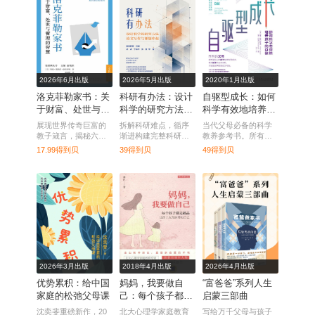
2026年6月出版
2026年5月出版
2020年1月出版
洛克菲勒家书：关
科研有办法：设计
自驱型成长：如何
于财富、处世与管
科学的研究方法、
科学有效地培养孩
理的智慧
论文写作与课题申
子的自律
展现世界传奇巨富的
拆解科研难点，循序
当代父母必备的科学
报
教子箴言，揭秘六代
渐进构建完整科研知
教养参考书。所有的
常青不衰的家族智
识体系。
父母都希望自己的孩
17.99得到贝
39得到贝
49得到贝
慧。
子能够取得成功，唯
有孩子的自主动机，
才能使这种愿望成为
可能。
2026年3月出版
2018年4月出版
2026年4月出版
优势累积：给中国
妈妈，我要做自
“富爸爸”系列人生
家庭的松弛父母课
己：每个孩子都是
启蒙三部曲
孤品 让孩子成为独
沈奕斐重磅新作，20
北大心理学家庭教育
写给万千父母与孩子