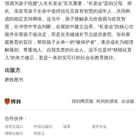
强调为孩子组建“人生长老会”至关重要：“长老会”是由父母、师
长、亲友等孩子生命中值得信任且富有智慧的成年人，共同构
成的稳定支持网络。这当中，孩子接触多元价值观与处世智
慧，在冲突中学会判断，在规矩中建立边界。“长老会”的核心功
能并非替孩子做决定，而是在关键成长节点提供参照、弥补家
庭教育的盲区，帮助孩子从单一的“被保护者”，逐步成长为能理
解规则、尊重他人、自我负责的社会人。这不仅是对“精细化育
儿”的有力修正，更是一条切实可行的社会化教育路径。
出版方
磨铁图书
得到网页版
时间的朋友
企业版
知识就在得到
合作伙伴：
清华五道口
中信出版社
读库
湛庐文化
译林出版社
阿里云