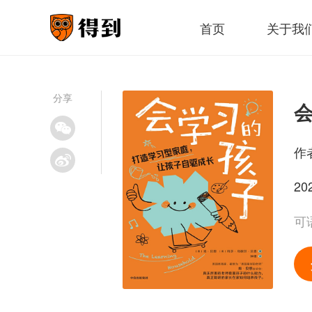
首页
关于我
分享
作
20
可