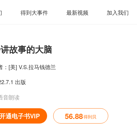
们
得到大事件
最新视频
加入我们
会讲故事的大脑
者：
[美] V.S.拉马钱德兰
22.7.1 出版
语音朗读
56.88
开通电子书VIP
得到贝