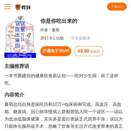
下载App
知识就在得到
你是你吃出来的
作者：
夏萌
2017.9.1 出版
可语音朗读
开通电子书VIP
49.80
得到贝
主编推荐语
一本书重建你的健康饮食新认知——吃对少生病，病了这样
吃。
内容简介
夏萌总结自身患病经历和10万+临床病例写成。高血压、高血
脂、糖尿病、冠心病等慢病人群都曾陷入同一个误区——误以
为低油低脂保健康，其实多是蛋白质缺乏式营养不良；误以为
只能终生服药或手术，忽略了饮食等生活方式改变带来的真正