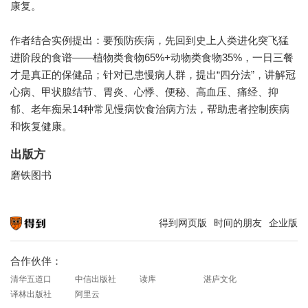
康复。
作者结合实例提出：要预防疾病，先回到史上人类进化突飞猛
进阶段的食谱——植物类食物65%+动物类食物35%，一日三餐
才是真正的保健品；针对已患慢病人群，提出“四分法”，讲解冠
心病、甲状腺结节、胃炎、心悸、便秘、高血压、痛经、抑
郁、老年痴呆14种常见慢病饮食治病方法，帮助患者控制疾病
和恢复健康。
出版方
磨铁图书
得到网页版
时间的朋友
企业版
知识就在得到
合作伙伴：
清华五道口
中信出版社
读库
湛庐文化
译林出版社
阿里云