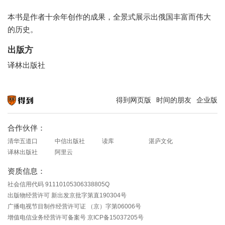
本书是作者十余年创作的成果，全景式展示出俄国丰富而伟大
的历史。
出版方
译林出版社
得到网页版
时间的朋友
企业版
知识就在得到
合作伙伴：
清华五道口
中信出版社
读库
湛庐文化
译林出版社
阿里云
资质信息：
社会信用代码 91110105306338805Q
出版物经营许可 新出发京批字第直190304号
广播电视节目制作经营许可证 （京）字第06006号
增值电信业务经营许可备案号 京ICP备15037205号