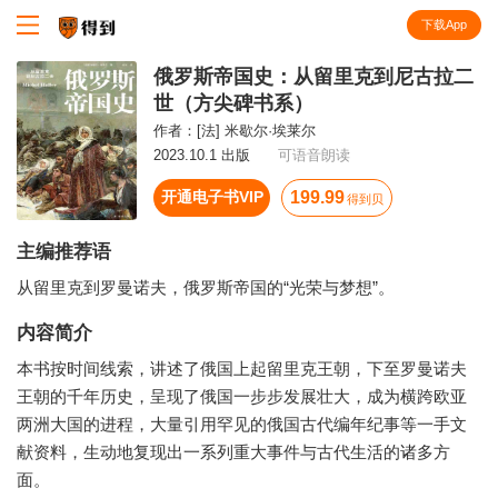
下载App
知识就在得到
俄罗斯帝国史：从留里克到尼古拉二
世（方尖碑书系）
作者：
[法] 米歇尔·埃莱尔
2023.10.1 出版
可语音朗读
开通电子书VIP
199.99
得到贝
主编推荐语
从留里克到罗曼诺夫，俄罗斯帝国的“光荣与梦想”。
内容简介
本书按时间线索，讲述了俄国上起留里克王朝，下至罗曼诺夫
王朝的千年历史，呈现了俄国一步步发展壮大，成为横跨欧亚
两洲大国的进程，大量引用罕见的俄国古代编年纪事等一手文
献资料，生动地复现出一系列重大事件与古代生活的诸多方
面。