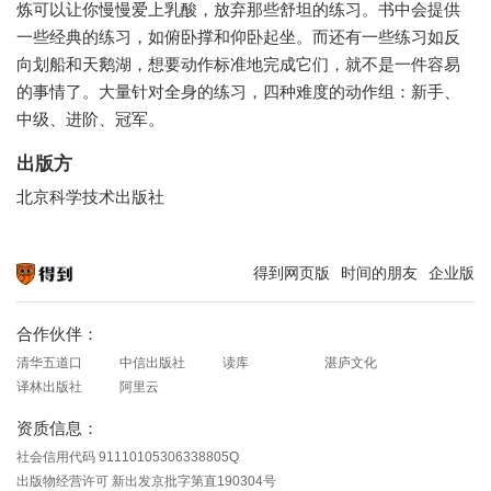
炼可以让你慢慢爱上乳酸，放弃那些舒坦的练习。书中会提供
一些经典的练习，如俯卧撑和仰卧起坐。而还有一些练习如反
向划船和天鹅湖，想要动作标准地完成它们，就不是一件容易
的事情了。大量针对全身的练习，四种难度的动作组：新手、
中级、进阶、冠军。
出版方
北京科学技术出版社
得到网页版
时间的朋友
企业版
知识就在得到
合作伙伴：
清华五道口
中信出版社
读库
湛庐文化
译林出版社
阿里云
资质信息：
社会信用代码 91110105306338805Q
出版物经营许可 新出发京批字第直190304号