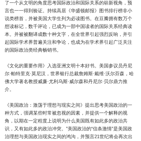
了一个从文明的角度思考国际政治和国际关系的崭新视角，预
言也一一得到验证。持续高居《华盛顿邮报》图书排行榜非小
说类榜首，并被美国大学生列为必读图书。在豆瓣拥有数万个
想读标记，数千评论，已成为一部中国读者的国际关系经典读
本。并被被翻译成数十种文字，在全世界引起强烈反响，并引
起国际学术界普遍关注和争论，也成为在学术界引起广泛关注
的国际政治类经典畅销书。
《文化的重要作用》入选亚洲文明十本好书。美国参议员丹尼
尔·帕特里克·莫尼汉，世界银行总裁詹姆斯·戴维·沃尔芬森，哈
佛大学著名教授威廉·尤利乌斯·威尔森和丹尼尔·贝尔鼎力推
介。
《美国政治：激荡于理想与现实之间》提出思考美国政治的一
种方式，强调某些时常被忽视的因素，并提供一个解释的视
角，以期在一定程度上说明为什么美国既有如此多的政治共
识，又有如此多的政治冲突。”美国政治的“信条激情”是美国政
治理想与美国政治现实之间的鸿沟，并预言21世纪将会再次出