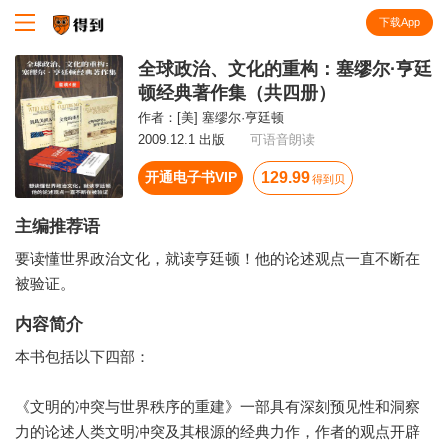
下载App
知识就在得到
全球政治、文化的重构：塞缪尔·亨廷
顿经典著作集（共四册）
作者：
[美] 塞缪尔·亨廷顿
2009.12.1 出版
可语音朗读
开通电子书VIP
129.99
得到贝
主编推荐语
要读懂世界政治文化，就读亨廷顿！他的论述观点一直不断在
被验证。
内容简介
本书包括以下四部：
《文明的冲突与世界秩序的重建》一部具有深刻预见性和洞察
力的论述人类文明冲突及其根源的经典力作，作者的观点开辟