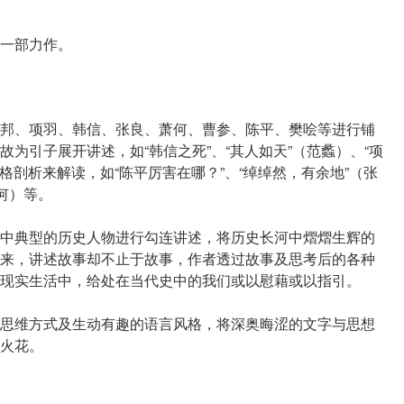
一部力作。
邦、项羽、韩信、张良、萧何、曹参、陈平、樊哙等进行铺
为引子展开讲述，如“韩信之死”、“其人如天”（范蠡）、“项
性格剖析来解读，如“陈平厉害在哪？”、“绰绰然，有余地”（张
何）等。
中典型的历史人物进行勾连讲述，将历史长河中熠熠生辉的
来，讲述故事却不止于故事，作者透过故事及思考后的各种
现实生活中，给处在当代史中的我们或以慰藉或以指引。
思维方式及生动有趣的语言风格，将深奥晦涩的文字与思想
火花。