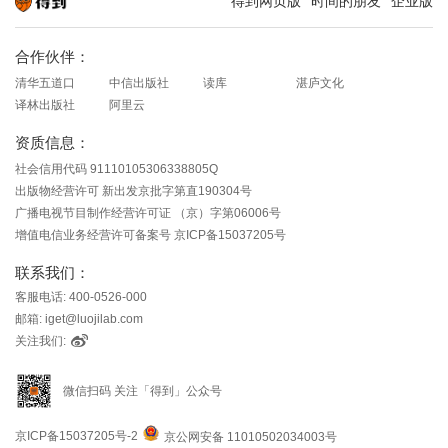
得到网页版
时间的朋友
企业版
知识就在得到
合作伙伴：
清华五道口
中信出版社
读库
湛庐文化
译林出版社
阿里云
资质信息：
社会信用代码 91110105306338805Q
出版物经营许可 新出发京批字第直190304号
广播电视节目制作经营许可证 （京）字第06006号
增值电信业务经营许可备案号 京ICP备15037205号
联系我们：
客服电话: 400-0526-000
邮箱: iget@luojilab.com
关注我们:
微信扫码 关注「得到」公众号
京ICP备15037205号-2
京公网安备 11010502034003号