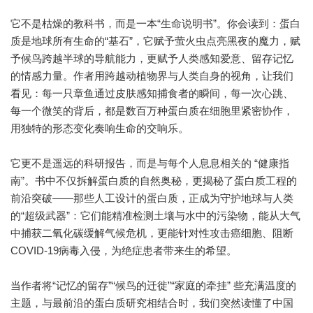
它不是枯燥的教科书，而是一本“生命说明书”。你会读到：蛋白
质是地球所有生命的“基石”，它赋予萤火虫点亮黑夜的魔力，赋
予候鸟跨越半球的导航能力，更赋予人类感知爱意、留存记忆
的情感力量。作者用跨越动植物界与人类自身的视角，让我们
看见：每一只章鱼通过皮肤感知捕食者的瞬间，每一次心跳、
每一个微笑的背后，都是数百万种蛋白质在细胞里紧密协作，
用独特的形态变化奏响生命的交响乐。
它更不是遥远的科研报告，而是与每个人息息相关的 “健康指
南”。书中不仅拆解蛋白质的自然奥秘，更揭秘了蛋白质工程的
前沿突破——那些人工设计的蛋白质，正成为守护地球与人类
的“超级武器”：它们能精准检测土壤与水中的污染物，能从大气
中捕获二氧化碳缓解气候危机，更能针对性攻击癌细胞、阻断
COVID-19病毒入侵，为绝症患者带来生的希望。
当作者将“记忆的留存”“候鸟的迁徙”“家庭的牵挂” 些充满温度的
主题，与最前沿的蛋白质研究相结合时，我们突然读懂了中国