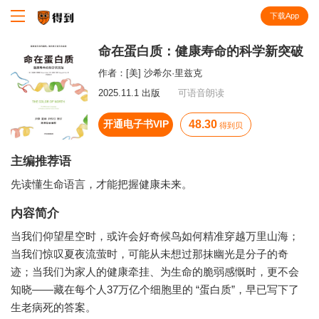
下载App
知识就在得到
命在蛋白质：健康寿命的科学新突破
作者：
[美] 沙希尔·里兹克
2025.11.1 出版
可语音朗读
开通电子书VIP
48.30
得到贝
主编推荐语
先读懂生命语言，才能把握健康未来。
内容简介
当我们仰望星空时，或许会好奇候鸟如何精准穿越万里山海；
当我们惊叹夏夜流萤时，可能从未想过那抹幽光是分子的奇
迹；当我们为家人的健康牵挂、为生命的脆弱感慨时，更不会
知晓——藏在每个人37万亿个细胞里的 “蛋白质”，早已写下了
生老病死的答案。