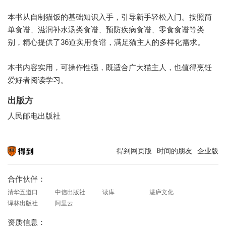
本书从自制猫饭的基础知识入手，引导新手轻松入门。按照简
单食谱、滋润补水汤类食谱、预防疾病食谱、零食食谱等类
别，精心提供了36道实用食谱，满足猫主人的多样化需求。
本书内容实用，可操作性强，既适合广大猫主人，也值得烹饪
爱好者阅读学习。
出版方
人民邮电出版社
得到网页版
时间的朋友
企业版
知识就在得到
合作伙伴：
清华五道口
中信出版社
读库
湛庐文化
译林出版社
阿里云
资质信息：