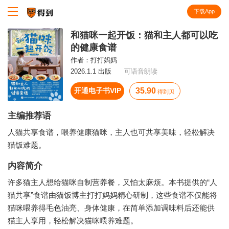
下载App
知识就在得到
和猫咪一起开饭：猫和主人都可以吃
的健康食谱
作者：
打打妈妈
2026.1.1 出版
可语音朗读
开通电子书VIP
35.90
得到贝
主编推荐语
人猫共享食谱，喂养健康猫咪，主人也可共享美味，轻松解决
猫饭难题。
内容简介
许多猫主人想给猫咪自制营养餐，又怕太麻烦。本书提供的“人
猫共享”食谱由猫饭博主打打妈妈精心研制，这些食谱不仅能将
猫咪喂养得毛色油亮、身体健康，在简单添加调味料后还能供
猫主人享用，轻松解决猫咪喂养难题。