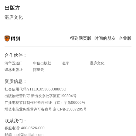
出版方
湛庐文化
得到网页版
时间的朋友
企业版
知识就在得到
合作伙伴：
清华五道口
中信出版社
读库
湛庐文化
译林出版社
阿里云
资质信息：
社会信用代码 91110105306338805Q
出版物经营许可 新出发京批字第直190304号
广播电视节目制作经营许可证 （京）字第06006号
增值电信业务经营许可备案号 京ICP备15037205号
联系我们：
客服电话: 400-0526-000
邮箱: iget@luojilab.com