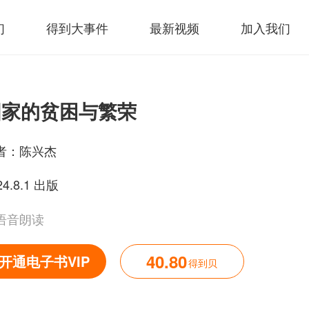
们
得到大事件
最新视频
加入我们
国家的贫困与繁荣
者：
陈兴杰
24.8.1 出版
语音朗读
40.80
开通电子书VIP
得到贝