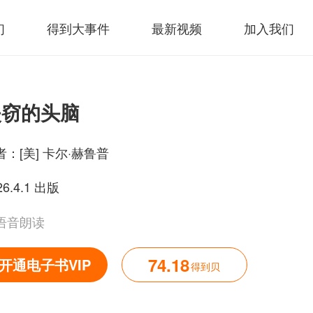
们
得到大事件
最新视频
加入我们
失窃的头脑
者：
[美] 卡尔·赫鲁普
26.4.1 出版
语音朗读
74.18
开通电子书VIP
得到贝