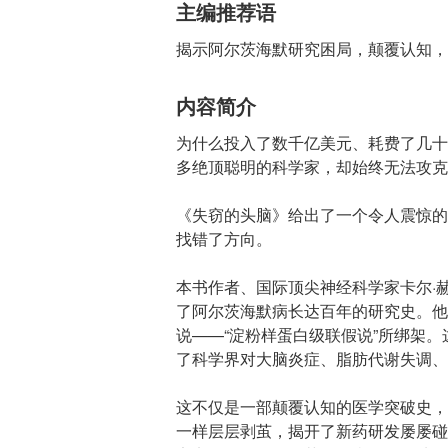
主编推荐语
揭示阿尔茨海默研究困局，颠覆认知，
内容简介
为什么投入了数千亿美元、耗费了几十
多绝顶聪明的科学家，却始终无法攻克
《失窃的头脑》给出了一个令人震惊的
找错了方向。
本书作者、国际顶尖神经科学家卡尔·赫鲁普
了阿尔茨海默病长达百年的研究史。他
说——“淀粉样蛋白级联假说”所绑架。
了科学界对大脑炎症、脂肪代谢失调、
这不仅是一部颠覆认知的医学突破史，
一样层层剥茧，揭开了新药研发屡屡碰