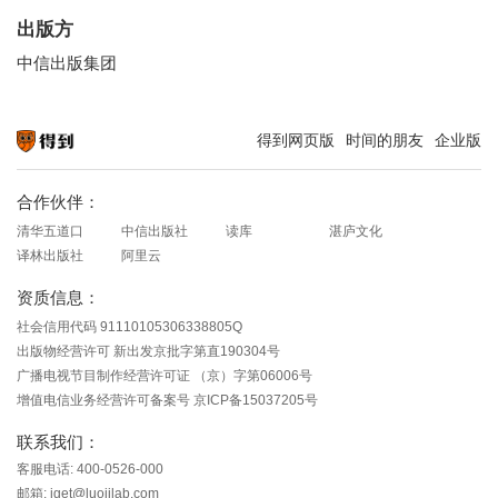
出版方
中信出版集团
得到网页版
时间的朋友
企业版
知识就在得到
合作伙伴：
清华五道口
中信出版社
读库
湛庐文化
译林出版社
阿里云
资质信息：
社会信用代码 91110105306338805Q
出版物经营许可 新出发京批字第直190304号
广播电视节目制作经营许可证 （京）字第06006号
增值电信业务经营许可备案号 京ICP备15037205号
联系我们：
客服电话: 400-0526-000
邮箱: iget@luojilab.com