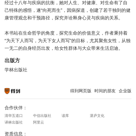
经过十八年与疾病的抗衡，她对人生、对健康、对生命有了自
己特殊的感悟，遂“向死而生”，因病探道，创建了若干独到的健
康管理观念和干预路径，探究并诠释身心灵与疾病的关系。
本书站在生命哲学的角度，探究生命的价值意义，作者秉持着
“为天下人而写，为天下女人而写”的目标，尤其聚焦女性，从独
一无二的自身经历出发，给女性群体与大众带来生活启迪。
出版方
学林出版社
得到网页版
时间的朋友
企业版
知识就在得到
合作伙伴：
清华五道口
中信出版社
读库
湛庐文化
译林出版社
阿里云
资质信息：