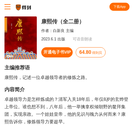
下载App
知识就在得到
康熙传（全二册）
作者：
白新良 主编
2023.6.1 出版
可语音朗读
开通电子书VIP
64.80
得到贝
主编推荐语
康熙传，记述一位卓越领导者的修炼之路。
内容简介
卓越领导力是怎样炼成的？清军入关18年后，年仅8岁的玄烨登
上帝位。谁也想不到，八年后，他一举擒拿权倾朝野的鳌拜集
团，实现亲政。一个娃娃皇帝，他的见识与魄力从何而来？康
熙告诉你，修炼领导力要趁早。