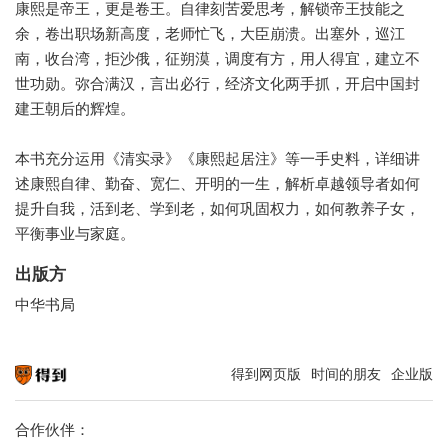
康熙是帝王，更是卷王。自律刻苦爱思考，解锁帝王技能之
余，卷出职场新高度，老师忙飞，大臣崩溃。出塞外，巡江
南，收台湾，拒沙俄，征朔漠，调度有方，用人得宜，建立不
世功勋。弥合满汉，言出必行，经济文化两手抓，开启中国封
建王朝后的辉煌。
本书充分运用《清实录》《康熙起居注》等一手史料，详细讲
述康熙自律、勤奋、宽仁、开明的一生，解析卓越领导者如何
提升自我，活到老、学到老，如何巩固权力，如何教养子女，
平衡事业与家庭。
出版方
中华书局
得到网页版
时间的朋友
企业版
知识就在得到
合作伙伴：