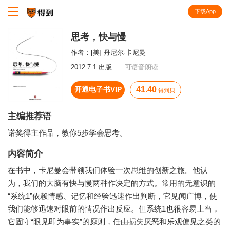
下载App
知识就在得到
思考，快与慢
作者：
[美] 丹尼尔·卡尼曼
2012.7.1 出版
可语音朗读
开通电子书VIP
41.40
得到贝
主编推荐语
诺奖得主作品，教你5步学会思考。
内容简介
在书中，卡尼曼会带领我们体验一次思维的创新之旅。他认
为，我们的大脑有快与慢两种作决定的方式。常用的无意识的
“系统1”依赖情感、记忆和经验迅速作出判断，它见闻广博，使
我们能够迅速对眼前的情况作出反应。但系统1也很容易上当，
它固守“眼见即为事实”的原则，任由损失厌恶和乐观偏见之类的