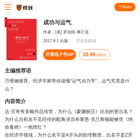
下载App
知识就在得到
成功与运气
作者：
[美] 罗伯特·弗兰克
2017.9.1 出版
可语音朗读
开通电子书VIP
26.96
得到贝
主编推荐语
万维钢推荐。经济学家带你读懂“运气动力学”，运气究竟是什
么？
内容简介
达·芬奇有多幅作品传世，为什么《蒙娜丽莎》比别的更出名？
为什么当初名不见经传的配角演员布莱恩·克兰斯顿能够凭《绝
命毒师》一炮而红？
在经济学领域，为什么名字是A开头的助理教授，比名字是Z开