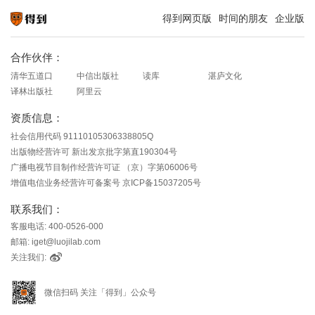
得到网页版
时间的朋友
企业版
知识就在得到
合作伙伴：
清华五道口
中信出版社
读库
湛庐文化
译林出版社
阿里云
资质信息：
社会信用代码 91110105306338805Q
出版物经营许可 新出发京批字第直190304号
广播电视节目制作经营许可证 （京）字第06006号
增值电信业务经营许可备案号 京ICP备15037205号
联系我们：
客服电话: 400-0526-000
邮箱: iget@luojilab.com
关注我们:
微信扫码 关注「得到」公众号