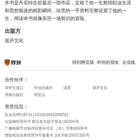
本书是丹尼特生前最后一部作品，定格了他一生辉煌职业生涯
和思想痴迷的精彩瞬间，珍贵的一手资料完整还原了他的一
生，阅读本书就像亲历一场智识的冒险。
出版方
湛庐文化
得到网页版
时间的朋友
企业版
知识就在得到
合作伙伴：
清华五道口
中信出版社
读库
湛庐文化
译林出版社
阿里云
资质信息：
社会信用代码 91110105306338805Q
出版物经营许可 新出发京批字第直190304号
广播电视节目制作经营许可证 （京）字第06006号
增值电信业务经营许可备案号 京ICP备15037205号