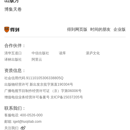
出版方
博集天卷
得到网页版
时间的朋友
企业版
知识就在得到
合作伙伴：
清华五道口
中信出版社
读库
湛庐文化
译林出版社
阿里云
资质信息：
社会信用代码 91110105306338805Q
出版物经营许可 新出发京批字第直190304号
广播电视节目制作经营许可证 （京）字第06006号
增值电信业务经营许可备案号 京ICP备15037205号
联系我们：
客服电话: 400-0526-000
邮箱: iget@luojilab.com
关注我们: