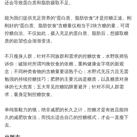
还会导致蛋白质和脂肪摄取不足。
能为我们提供充足营养的“蛋白质、脂肪饮食”才是控糖正途。刚
刚好的“蛋白质、脂肪饮食”含糖量仅相当于2块方糖的量，可谓
控糖自洽。不仅如此，摄入充足的蛋白质、脂肪后，想摄取糖
质的欲望也会渐渐变淡。
不只瘦身人群，针对不同族群和需求的控糖饮食，水野医师告
诉你：破除对所谓均衡饮食的依赖，重构健康金字塔的新观
念；不同种类食物的含糖量要谙熟于心；水野式无压力且无需
勉强的持续控糖技巧；肥胖的主要元凶是糖质，以及糖质对身
体的七大危害；五大常见控糖陷阱要避开；针对不同人群需
求，量身定制控糖饮食。
单纯靠毅力的饿，绝非减肥的长久之计，控糖才是有效且能持
久的减肥饮食法，而找出适合自己的控糖模式，才会一直瘦下
去。