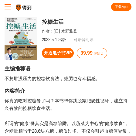
下载App
知识就在得到
控糖生活
作者：
[日] 水野雅登
2022.5.1 出版
可语音朗读
开通电子书VIP
39.99
得到贝
主编推荐语
不复胖没压力的控糖饮食法，减肥也有幸福感。
内容简介
你真的吃对控糖餐了吗？本书帮你跳脱减肥恶性循环，建立持
久有效的控糖饮食生活。
所谓的“健康”餐其实是高糖陷阱。以蔬菜为中心的“健康饮食”，
含糖量相当于28.6块方糖，糖质过多。不仅会引起血糖值异常，