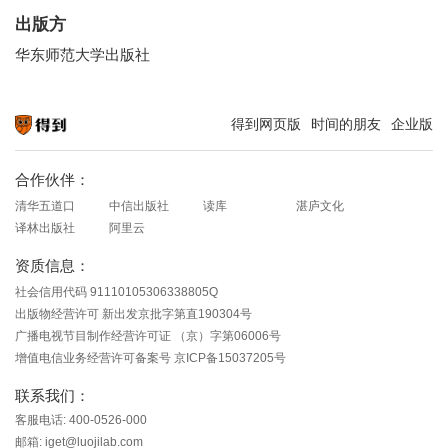
出版方
华东师范大学出版社
得到网页版
时间的朋友
企业版
知识就在得到
合作伙伴：
清华五道口
中信出版社
读库
湛庐文化
译林出版社
阿里云
资质信息：
社会信用代码 91110105306338805Q
出版物经营许可 新出发京批字第直190304号
广播电视节目制作经营许可证 （京）字第06006号
增值电信业务经营许可备案号 京ICP备15037205号
联系我们：
客服电话: 400-0526-000
邮箱: iget@luojilab.com