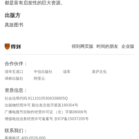
都是富有启发性的巨大资源。
出版方
真故图书
得到网页版
时间的朋友
企业版
知识就在得到
合作伙伴：
清华五道口
中信出版社
读库
湛庐文化
译林出版社
阿里云
资质信息：
社会信用代码 91110105306338805Q
出版物经营许可 新出发京批字第直190304号
广播电视节目制作经营许可证 （京）字第06006号
增值电信业务经营许可备案号 京ICP备15037205号
联系我们：
客服电话: 400-0526-000