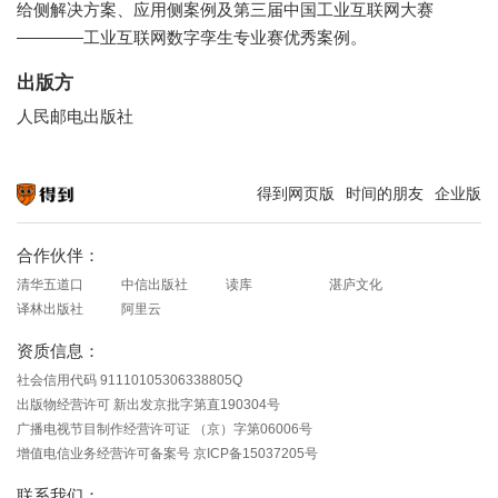
给侧解决方案、应用侧案例及第三届中国工业互联网大赛
————工业互联网数字孪生专业赛优秀案例。
出版方
人民邮电出版社
得到网页版
时间的朋友
企业版
知识就在得到
合作伙伴：
清华五道口
中信出版社
读库
湛庐文化
译林出版社
阿里云
资质信息：
社会信用代码 91110105306338805Q
出版物经营许可 新出发京批字第直190304号
广播电视节目制作经营许可证 （京）字第06006号
增值电信业务经营许可备案号 京ICP备15037205号
联系我们：