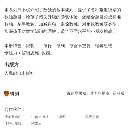
本系列书不仅介绍了数独的基本规则，提供了各种难度级别的
数独题目，给孩子闯关升级的游戏体验，还结合题目分成标准
数独、杀手数独、加减数独、乘除数独、对角线数独等类型，
加深孩子对数学知识的理解，适合不同水平的小朋友挑战。
本册特色：限制——每行、每列、每宫不重复，锻炼思维——
专注力＋逻辑思维+数感。
出版方
人民邮电出版社
得到网页版
时间的朋友
企业版
知识就在得到
合作伙伴：
清华五道口
中信出版社
读库
湛庐文化
译林出版社
阿里云