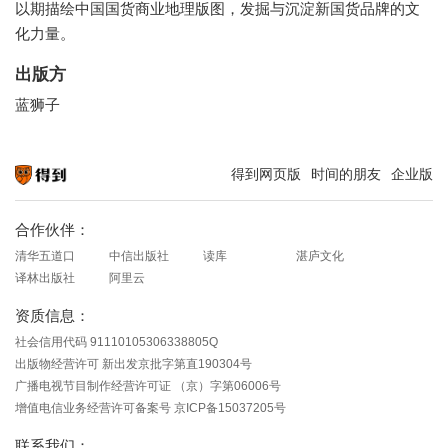
以期描绘中国国货商业地理版图，发掘与沉淀新国货品牌的文
化力量。
出版方
蓝狮子
得到网页版
时间的朋友
企业版
知识就在得到
合作伙伴：
清华五道口
中信出版社
读库
湛庐文化
译林出版社
阿里云
资质信息：
社会信用代码 91110105306338805Q
出版物经营许可 新出发京批字第直190304号
广播电视节目制作经营许可证 （京）字第06006号
增值电信业务经营许可备案号 京ICP备15037205号
联系我们：