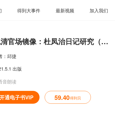
们
得到大事件
最新视频
加入我们
晚清官场镜像：杜凤治日记研究（鸣沙系列）
者：
邱捷
21.5.1 出版
语音朗读
59.40
开通电子书VIP
得到贝