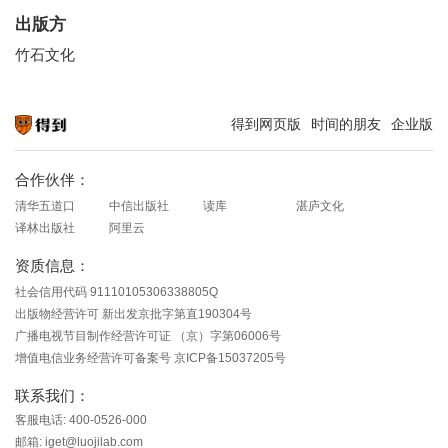
出版方
竹石文化
得到网页版
时间的朋友
企业版
知识就在得到
合作伙伴：
清华五道口
中信出版社
读库
湛庐文化
译林出版社
阿里云
资质信息：
社会信用代码 91110105306338805Q
出版物经营许可 新出发京批字第直190304号
广播电视节目制作经营许可证 （京）字第06006号
增值电信业务经营许可备案号 京ICP备15037205号
联系我们：
客服电话: 400-0526-000
邮箱: iget@luojilab.com