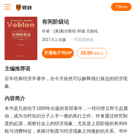
下载App
知识就在得到
有闲阶级论
作者：
[美]索尔斯坦·邦德·凡勃伦
2017.5.1 出版
可语音朗读
开通电子书VIP
28.80
得到贝
主编推荐语
百年经典经济学著作，在今天依然可以解释我们身边的经济现
象。
内容简介
本书是凡勃伦于1899年出版的首部著作，一经问世立即引起轰
动，成为当时知识分子人手一册的风行之作。作者通过研究制
度的起源，观察社会上的经济现象，尤其是上层阶级的有闲特
权与消费特征，来探讨制度与经济现象之间微妙的关系。书中