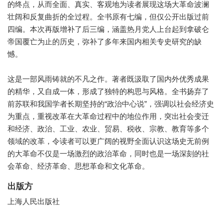
的终点，从而全面、真实、客观地为读者展现这场大革命波澜
壮阔和反复曲折的全过程。全书原有七编，但仅公开出版过前
四编。本次再版增补了后三编，涵盖热月党人上台起到拿破仑
帝国覆亡为止的历史，弥补了多年来国内相关专史研究的缺
憾。
这是一部风雨铸就的不凡之作。著者既汲取了国内外优秀成果
的精华，又自成一体，形成了独特的构思与风格。全书扬弃了
前苏联和我国学者长期坚持的“政治中心说”，强调以社会经济史
为重点，重视改革在大革命过程中的地位作用，突出社会变迁
和经济、政治、工业、农业、贸易、税收、宗教、教育等多个
领域的改革，令读者可以更广阔的视野全面认识这场史无前例
的大革命不仅是一场激烈的政治革命，同时也是一场深刻的社
会革命、经济革命、思想革命和文化革命。
出版方
上海人民出版社