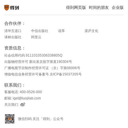
得到网页版
时间的朋友
企业版
知识就在得到
合作伙伴：
清华五道口
中信出版社
读库
湛庐文化
译林出版社
阿里云
资质信息：
社会信用代码 91110105306338805Q
出版物经营许可 新出发京批字第直190304号
广播电视节目制作经营许可证 （京）字第06006号
增值电信业务经营许可备案号 京ICP备15037205号
联系我们：
客服电话: 400-0526-000
邮箱: iget@luojilab.com
关注我们:
微信扫码 关注「得到」公众号