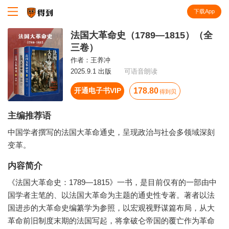
下载App
知识就在得到
法国大革命史（1789—1815）（全
三卷）
作者：
王养冲
2025.9.1 出版
可语音朗读
开通电子书VIP
178.80
得到贝
主编推荐语
中国学者撰写的法国大革命通史，呈现政治与社会多领域深刻
变革。
内容简介
《法国大革命史：1789—1815》一书，是目前仅有的一部由中
国学者主笔的、以法国大革命为主题的通史性专著。著者以法
国进步的大革命史编纂学为参照，以宏观视野谋篇布局，从大
革命前旧制度末期的法国写起，将拿破仑帝国的覆亡作为革命