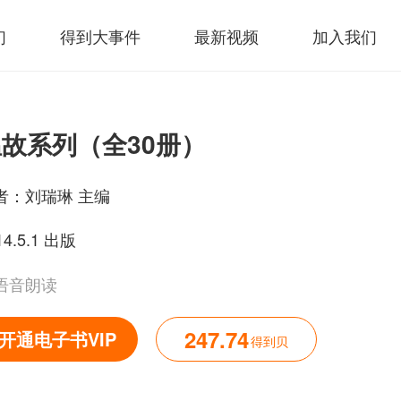
们
得到大事件
最新视频
加入我们
故系列（全30册）
者：
刘瑞琳 主编
14.5.1 出版
语音朗读
247.74
开通电子书VIP
得到贝