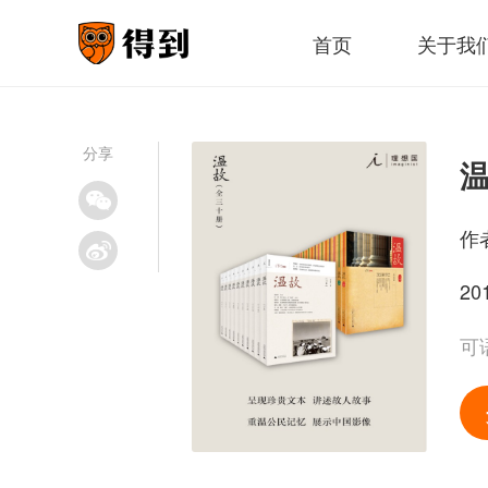
首页
关于我
分享
温
作
20
可