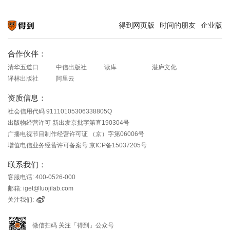
得到网页版
时间的朋友
企业版
知识就在得到
合作伙伴：
清华五道口
中信出版社
读库
湛庐文化
译林出版社
阿里云
资质信息：
社会信用代码 91110105306338805Q
出版物经营许可 新出发京批字第直190304号
广播电视节目制作经营许可证 （京）字第06006号
增值电信业务经营许可备案号 京ICP备15037205号
联系我们：
客服电话: 400-0526-000
邮箱: iget@luojilab.com
关注我们:
微信扫码 关注「得到」公众号