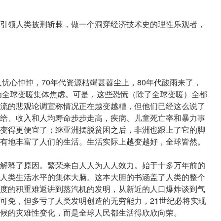
引领人类披荆斩棘，做一个洞穿经济技术史的理性乐观者，
人忧心忡忡，70年代资源枯竭甚嚣尘上，80年代酸雨来了，
界为全球变暖集体焦虑。可是，这些恐慌（除了全球变暖）全都
流的悲观论调宣称情况正在越变越糟，但他们已经这么说了
给、收入和人均寿命步步走高，疾病、儿童死亡率和暴力事
变得更便宜了；继亚洲摆脱贫困之后，非洲也跟上了它的脚
有地丰富了人们的生活。生活实际上越变越好，全球皆然。
解释了原因。繁荣来自人人为人人效力。始于十多万年前的
人类生活水平的集体大脑。这本大胆的书涵盖了人类的整个
度的积重难返讲到蒸汽机的发明，从新近的人口爆炸谈到气
可免，但多亏了人类发明创造的无穷能力，21世纪必将实现
候的灾难性变化，而是全球人民都生活得欣欣向荣。