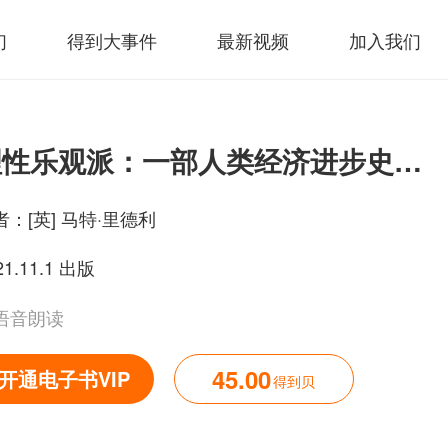
们
得到大事件
最新视频
加入我们
理性乐观派：一部人类经济进步史（典藏版）
者：
[英] 马特·里德利
21.11.1 出版
语音朗读
45.00
开通电子书VIP
得到贝