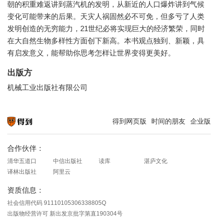
朝的积重难返讲到蒸汽机的发明，从新近的人口爆炸讲到气候
变化可能带来的后果。天灾人祸固然必不可免，但多亏了人类
发明创造的无穷能力，21世纪必将实现巨大的经济繁荣，同时
在大自然生物多样性方面创下新高。本书观点独到、新颖，具
有启发意义，能帮助你思考怎样让世界变得更美好。
出版方
机械工业出版社有限公司
得到网页版
时间的朋友
企业版
知识就在得到
合作伙伴：
清华五道口
中信出版社
读库
湛庐文化
译林出版社
阿里云
资质信息：
社会信用代码 91110105306338805Q
出版物经营许可 新出发京批字第直190304号