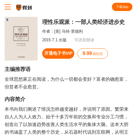
下载App
知识就在得到
理性乐观派：一部人类经济进步史
作者：
[英] 马特·里德利
2015.7.1 出版
可语音朗读
开通电子书VIP
9.99
得到贝
主编推荐语
全球思想家正在阅读，为什么一切都会变好？富者的确愈富，
但贫者不会愈贫。
内容简介
本书向我们阐述了情况怎样越变越好，并说明了原因。繁荣来
自人人为人人效力。始于十多万年前的交换和专业分工习惯，
创造出了以加速趋势改善人类生活水平的集体大脑。这本大胆
的书涵盖了人类的整个历史，从石器时代说到互联网，从明王