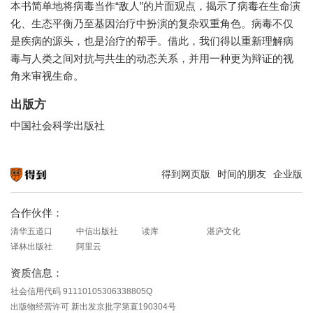
本书简单地将病毒当作“敌人”的片面观点，揭示了病毒在生命演
化、生态平衡乃至基因治疗中扮演的复杂双重角色。病毒不仅
是疾病的源头，也是治疗的帮手。借此，我们得以重新理解病
毒与人类之间对抗与共生的动态关系，并用一种更为辩证的视
角来审视生命。
出版方
中国社会科学出版社
得到网页版
时间的朋友
企业版
知识就在得到
合作伙伴：
清华五道口
中信出版社
读库
湛庐文化
译林出版社
阿里云
资质信息：
社会信用代码 91110105306338805Q
出版物经营许可 新出发京批字第直190304号